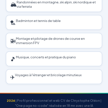
Randonnées en montagne, ski alpin, ski nordique et
🏔️
via ferrata
Badminton et tennis de table
🏸
Montage et pilotage de drones de course en
🚁
immersion FPV
Musique, concerts et pratique du piano
🎵
Voyages à l'étranger et bricolage minutieux
✈️
2026
| Profil professionnel et web CV de Chrystophe Oléon |
"One page no-code" réalisée en 18 mn avec une IA